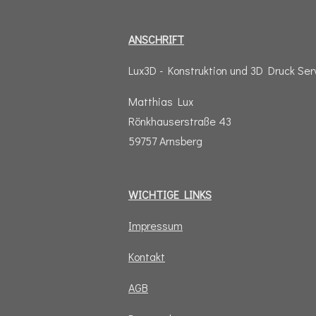
n
h
a
i
s
a
c
n
t
t
e
k
ANSCHRIFT
a
s
b
e
g
A
o
d
r
p
o
I
Lux3D - Konstruktion und 3D Druck Ser
a
p
k
n
m
Matthias Lux
Rönkhauserstraße 43
59757 Arnsberg
WICHTIGE LINKS
Impressum
Kontakt
AGB