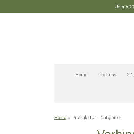
Über 600
Zum
Hauptinhalt
springen
Home
Über uns
3D-
Home
»
Profilgleiter - Nutgleiter