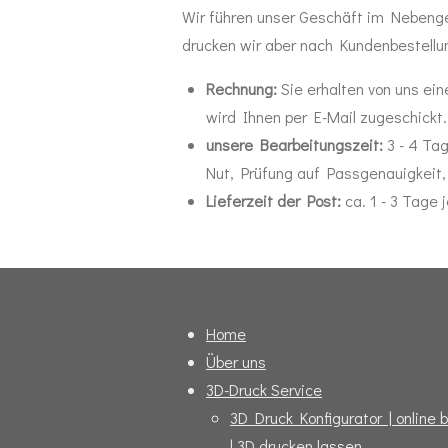
Wir führen unser Geschäft im Nebenge
drucken wir aber nach Kundenbestellu
Rechnung:
Sie erhalten von uns ei
wird Ihnen per E-Mail zugeschickt.
unsere Bearbeitungszeit:
3 - 4 Ta
Nut, Prüfung auf Passgenauigkeit,
Lieferzeit der Post:
ca. 1 - 3 Tage 
Home
Über uns
3D-Druck Service
3D Druck Konfigurator | online 
| 3D drucken lassen