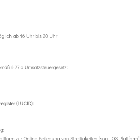
glich ab 16 Uhr bis 20 Uhr
emäß § 27 a Umsatzsteuergesetz:
egister (LUCID):
ng:
tform zur Online-Beilegung von Streitigkeiten (sog. „OS-Plattform“