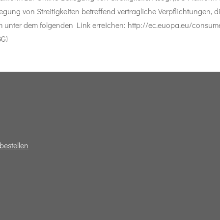
legung von Streitigkeiten betreffend vertragliche Verpflichtungen, 
m unter dem folgenden Link erreichen: http://ec.euopa.eu/consu
BG)
bestellen