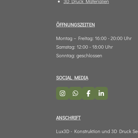
3D Druck Materialien
ÖFFNUNGSZEITEN
Montag – Freitag: 16:00 - 20:00 Uhr
Samstag: 12:00 - 18:00 Uhr
Sonntag: geschlossen
SOCIAL MEDIA
I
W
F
L
n
h
a
i
s
a
c
n
t
t
e
k
ANSCHRIFT
a
s
b
e
g
A
o
d
r
p
o
I
Lux3D - Konstruktion und 3D Druck Se
a
p
k
n