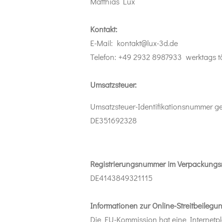
Matthias Lux
Kontakt:
E-Mail: kontakt@lux-3d.de
Telefon: +49 2932 8987933 werktags tä
Umsatzsteuer:
Umsatzsteuer-Identifikationsnummer g
DE351692328
Registrierungsnummer im Verpackungsr
DE4143849321115
Informationen zur Online-Streitbeilegu
Die EU-Kommission hat eine Internetplat