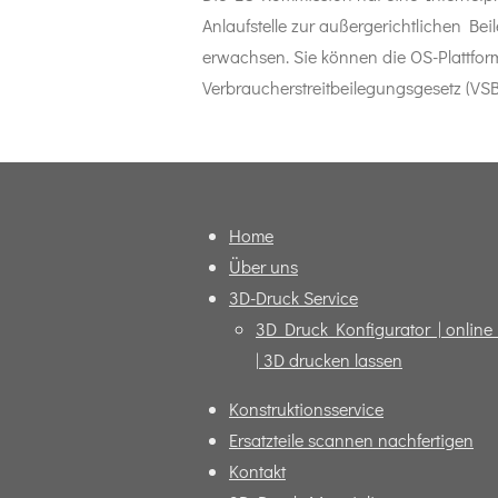
Anlaufstelle zur außergerichtlichen Bei
erwachsen. Sie können die OS-Plattfor
Verbraucherstreitbeilegungsgesetz (VS
Home
Über uns
3D-Druck Service
3D Druck Konfigurator | online 
| 3D drucken lassen
Konstruktionsservice
Ersatzteile scannen nachfertigen
Kontakt