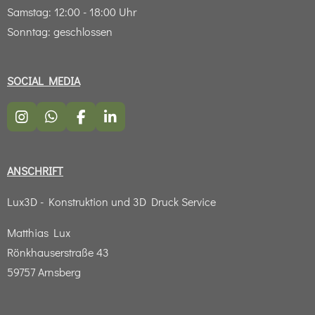
Samstag: 12:00 - 18:00 Uhr
Sonntag: geschlossen
SOCIAL MEDIA
I
W
F
L
n
h
a
i
s
a
c
n
t
t
e
k
ANSCHRIFT
a
s
b
e
g
A
o
d
Lux3D - Konstruktion und 3D Druck Service
r
p
o
I
a
p
k
n
m
Matthias Lux
Rönkhauserstraße 43
59757 Arnsberg